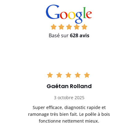
Basé sur
628 avis
Gaétan Rolland
3 octobre 2025
tre
Super efficace, diagnostic rapide et
Le
t
ramonage très bien fait. Le poêle à bois
ét
fonctionne nettement mieux.