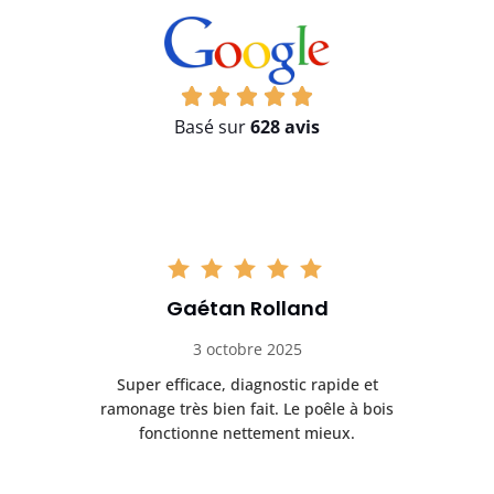
Basé sur
628 avis
Gaétan Rolland
3 octobre 2025
tre
Super efficace, diagnostic rapide et
Le
t
ramonage très bien fait. Le poêle à bois
ét
fonctionne nettement mieux.