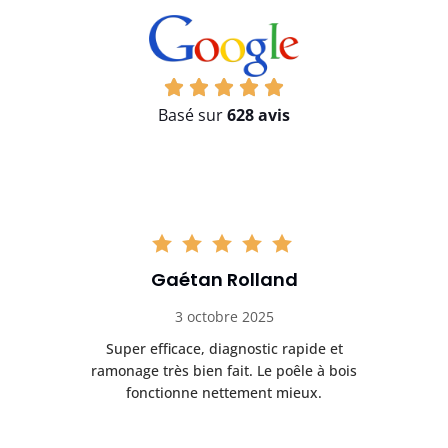
Basé sur
628 avis
Gaétan Rolland
3 octobre 2025
tre
Super efficace, diagnostic rapide et
Le
t
ramonage très bien fait. Le poêle à bois
ét
fonctionne nettement mieux.