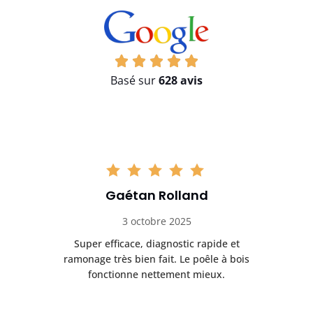
Basé sur
628 avis
Gaétan Rolland
3 octobre 2025
tre
Super efficace, diagnostic rapide et
Le
t
ramonage très bien fait. Le poêle à bois
ét
fonctionne nettement mieux.