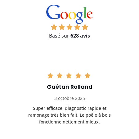
Basé sur
628 avis
Gaétan Rolland
3 octobre 2025
tre
Super efficace, diagnostic rapide et
Le
t
ramonage très bien fait. Le poêle à bois
ét
fonctionne nettement mieux.