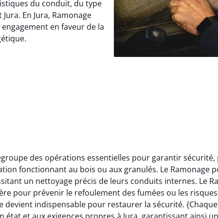
istiques du conduit, du type
t Jura. En Jura, Ramonage
e engagement en faveur de la
gétique.
roupe des opérations essentielles pour garantir sécurité,
llation fonctionnant au bois ou aux granulés. Le Ramonage p
itant un nettoyage précis de leurs conduits internes. Le 
ère pour prévenir le refoulement des fumées ou les risques 
 devient indispensable pour restaurer la sécurité. {Chaqu
 état et aux exigences propres à Jura, garantissant ainsi u