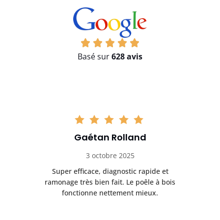
Basé sur
628 avis
Gaétan Rolland
3 octobre 2025
tre
Super efficace, diagnostic rapide et
Le
t
ramonage très bien fait. Le poêle à bois
ét
fonctionne nettement mieux.