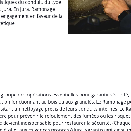
istiques du conduit, du type
t Jura. En Jura, Ramonage
e engagement en faveur de la
gétique.
roupe des opérations essentielles pour garantir sécurité,
llation fonctionnant au bois ou aux granulés. Le Ramonage p
itant un nettoyage précis de leurs conduits internes. Le 
ère pour prévenir le refoulement des fumées ou les risques 
 devient indispensable pour restaurer la sécurité. {Chaqu
 état et aux exigences propres à Jura, garantissant ainsi u