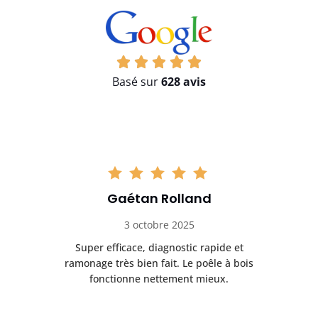
Basé sur
628 avis
Gaétan Rolland
3 octobre 2025
tre
Super efficace, diagnostic rapide et
Le
t
ramonage très bien fait. Le poêle à bois
ét
fonctionne nettement mieux.