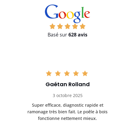
Basé sur
628 avis
Gaétan Rolland
3 octobre 2025
tre
Super efficace, diagnostic rapide et
Le
t
ramonage très bien fait. Le poêle à bois
ét
fonctionne nettement mieux.