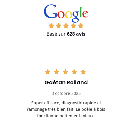
Basé sur
628 avis
Gaétan Rolland
3 octobre 2025
tre
Super efficace, diagnostic rapide et
Le
t
ramonage très bien fait. Le poêle à bois
ét
fonctionne nettement mieux.